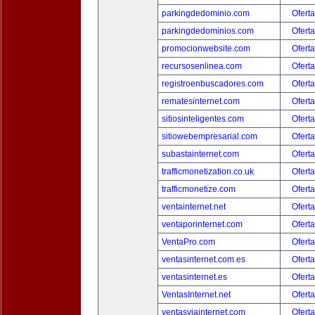
parkingdedominio.com
Oferta
parkingdedominios.com
Oferta
promocionwebsite.com
Oferta
recursosenlinea.com
Oferta
registroenbuscadores.com
Oferta
rematesinternet.com
Oferta
sitiosinteligentes.com
Oferta
sitiowebempresarial.com
Oferta
subastainternet.com
Oferta
trafficmonetization.co.uk
Oferta
trafficmonetize.com
Oferta
ventainternet.net
Oferta
ventaporinternet.com
Oferta
VentaPro.com
Oferta
ventasinternet.com.es
Oferta
ventasinternet.es
Oferta
VentasInternet.net
Oferta
ventasviainternet.com
Oferta