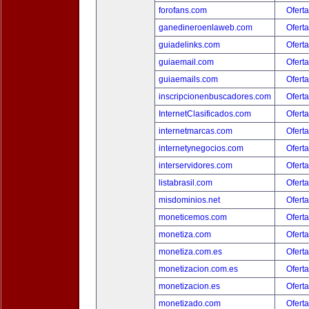
forofans.com
Oferta
ganedineroenlaweb.com
Oferta
guiadelinks.com
Oferta
guiaemail.com
Oferta
guiaemails.com
Oferta
inscripcionenbuscadores.com
Oferta
InternetClasificados.com
Oferta
internetmarcas.com
Oferta
internetynegocios.com
Oferta
interservidores.com
Oferta
listabrasil.com
Oferta
misdominios.net
Oferta
moneticemos.com
Oferta
monetiza.com
Oferta
monetiza.com.es
Oferta
monetizacion.com.es
Oferta
monetizacion.es
Oferta
monetizado.com
Oferta