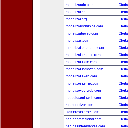
monetizando.com
Oferta
monetizar.net
Oferta
monetizar.org
Oferta
monetizardominios.com
Oferta
monetizartuweb.com
Oferta
monetizas.com
Oferta
monetizationengine.com
Oferta
monetizationtools.com
Oferta
monetizatusitio.com
Oferta
monetizatusitioweb.com
Oferta
monetizatuweb.com
Oferta
monetizeinternet.com
Oferta
monetizeyourweb.com
Oferta
negociosenlaweb.com
Oferta
netmonetizer.com
Oferta
NombresInternet.com
Oferta
paginaprofesional.com
Oferta
paginasinteresantes.com
Oferta